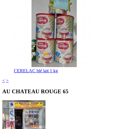
CERELAC blé lait 1 kg
<
>
AU CHATEAU ROUGE 65