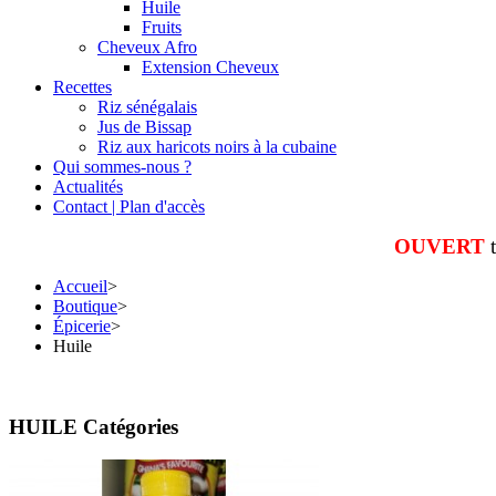
Huile
Fruits
Cheveux Afro
Extension Cheveux
Recettes
Riz sénégalais
Jus de Bissap
Riz aux haricots noirs à la cubaine
Qui sommes-nous ?
Actualités
Contact | Plan d'accès
OUVERT
Accueil
>
Boutique
>
Épicerie
>
Huile
HUILE Catégories